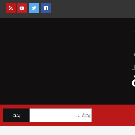
البحث
عن: