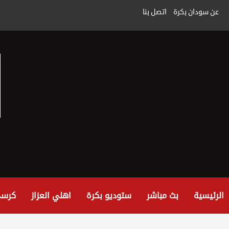
خطى
عن سودان بكرة
اتصل بنا
لى
لمحتوى
الرئيسية
بث مباشر
ستوديو بكرة
اهلي العزاز
كرسي