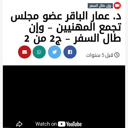
وإن طال السفر
د. عمار الباقر عضو مجلس
تجمع المهنيين – وإن
طال السفر – ج2 من 2
قبل 5 سنوات