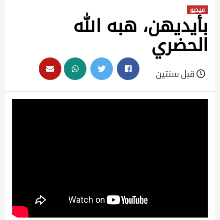
فيديو
بأيديهن، هبه الله
الحضري
قبل سنتين