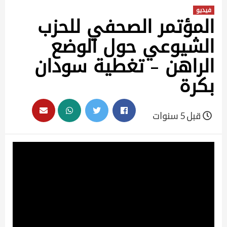
فيديو
المؤتمر الصحفي للحزب
الشيوعي حول الوضع
الراهن – تغطية سودان
بكرة
قبل 5 سنوات