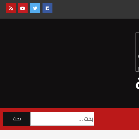
البحث
عن: