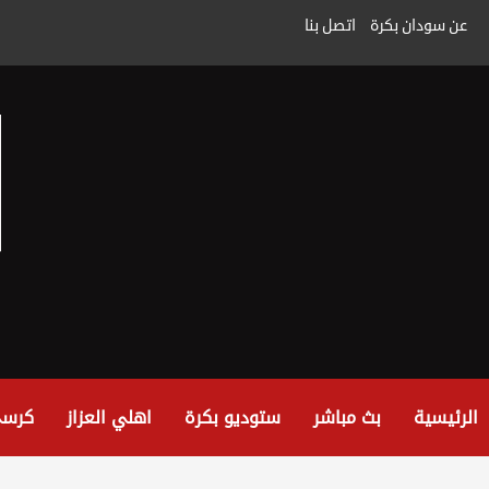
خطى
عن سودان بكرة
اتصل بنا
لى
لمحتوى
الرئيسية
بث مباشر
ستوديو بكرة
اهلي العزاز
كرسي