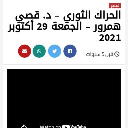
فيديو
الحراك الثوري – د. قصي
همرور – الجمعة 29 أكتوبر
2021
قبل 5 سنوات