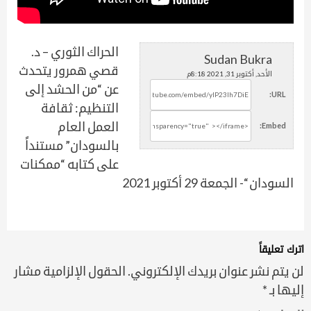
الحراك الثوري – د.
Sudan Bukra
قصي همرور يتحدث
الأحد, أكتوبر 31, 2021 8:18م
عن “من الحشد إلى
URL:
التنظيم: ثقافة
العمل العام
Embed:
بالسودان” مستنداً
على كتابه “ممكنات
السودان “- الجمعة 29 أكتوبر 2021
اترك تعليقاً
لن يتم نشر عنوان بريدك الإلكتروني.
الحقول الإلزامية مشار
إليها بـ
*