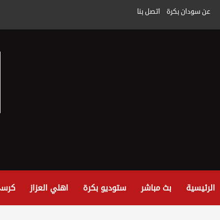
خطى
عن سودان بكرة
اتصل بنا
لى
لمحتوى
الرئيسية
بث مباشر
ستوديو بكرة
اهلي العزاز
كرسي