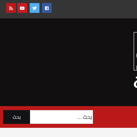
البحث
عن: