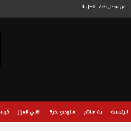
خطى
عن سودان بكرة
اتصل بنا
لى
لمحتوى
الرئيسية
بث مباشر
ستوديو بكرة
اهلي العزاز
كرسي