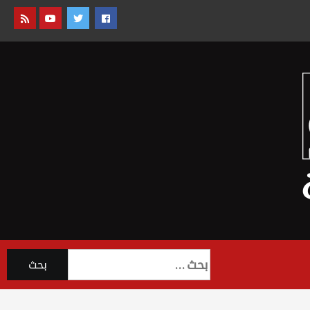
البحث
عن: