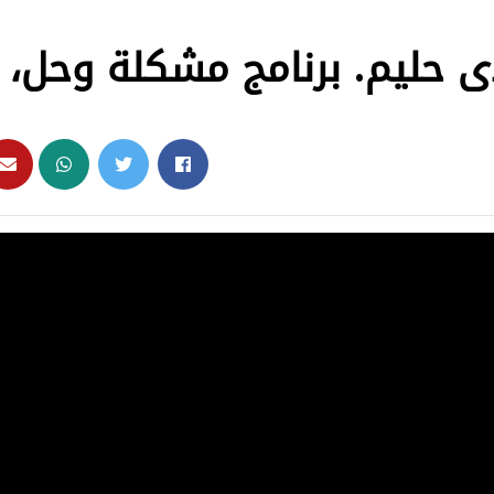
دى حليم. برنامج مشكلة وحل،