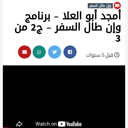
وإن طال السفر
أمجد أبو العلا – برنامج
وإن طال السفر – ج2 من
3
قبل 5 سنوات