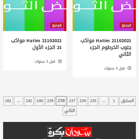
فيديو
فيديو
21102021 Hatim مواكب
21102021 Hatim مواكب
جنوب الخرطوم الجزء
21 الجزء الأول
الثاني
قبل 5 سنوات
قبل 5 سنوات
عدد
السابق
1
235
236
237
239
240
241
261
…
238
…
فحات
التالي
لمقالات