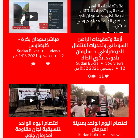
وتقديم درة قمبو وعبدالرحمن آدم
1
أزمة وتعقيدات الراهن
...
السوداني وتحديات الانتقال
الديمقراطي. د. سليمان بلدو،
د. بكري الجاك - مدينة جيرسي
ستوديو بكرة
فيديو
سيتي
...
برنامج ستوديو بكرة، إعداد وتقديم فيصل سعد
وعبدالرحمن آدم
0
11
أزمة وتعقيدات الراهن
مباشر سودان بكرة -
2
السوداني وتحديات الانتقال
كلبهاوس
Sudan Bukra
views
الديمقراطي. د. سليمان
12 ديسمبر، 2021 1:06 ص
ستوديو بكرة
فيديو
بلدو، د. بكري الجاك
برنامج ستوديو بكرة، مع الصحفي علي الدالي، إعداد
Sudan Bukra
366 views
وتقديم درة قمبو وعبدالرحمن آدم
12 ديسمبر، 2021 8:52 ص
3
0
11
...
...
ستوديو بكرة
فيديو
ستوديو بكرة، مع الصحفي محمد علي فزاري، إعداد
وتقديم درة قمبو وعبدالرحمن آدم
4
اعتصام اليوم الواحد بمدينة
اعتصام اليوم الواحد
ستوديو بكرة
فيديو
برنامج ستوديو بكرة، الصحفي عيسى دفع الله، إعداد
امدرمان
لتنسيقية لجان مقاومة
وتقديم درة قمبو وعبدالرحمن آدم
Sudan Bukra
views
امدرمان جنوب