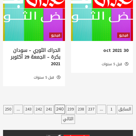
فيديو
فيديو
30 oct 2021
الحراك الثوري – سودان
بكرة – الجمعة 29 أكتوبر
2021
قبل 5 سنوات
قبل 5 سنوات
عدد
السابق
1
237
238
239
241
242
243
250
…
240
…
فحات
التالي
لمقالات